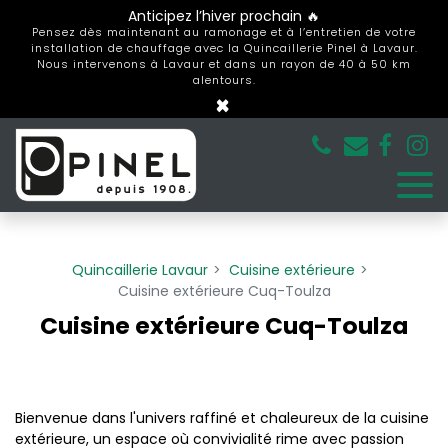
Panneau de gestion des cookies
Anticipez l’hiver prochain 🔥
Pensez dès maintenant au ramonage et à l’entretien de votre
installation de chauffage avec la Quincaillerie Pinel à Lavaur.
Nous intervenons à Lavaur et dans un rayon de 40 à 50 km
alentours.
×
Quincaillerie Lavaur
Cuisine extérieure
Cuisine extérieure Cuq-Toulza
Cuisine extérieure Cuq-Toulza
Bienvenue dans l'univers raffiné et chaleureux de la cuisine
extérieure, un espace où convivialité rime avec passion