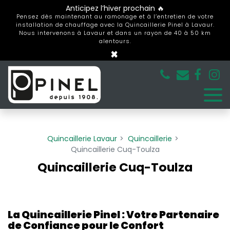
Panneau de gestion des cookies
Anticipez l’hiver prochain 🔥
Pensez dès maintenant au ramonage et à l’entretien de votre
installation de chauffage avec la Quincaillerie Pinel à Lavaur.
Nous intervenons à Lavaur et dans un rayon de 40 à 50 km
alentours.
×
Quincaillerie Lavaur
Quincaillerie
Quincaillerie Cuq-Toulza
Quincaillerie Cuq-Toulza
La Quincaillerie Pinel : Votre Partenaire
de Confiance pour le Confort