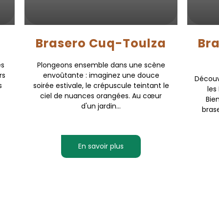
Brasero Cuq-Toulza
Bra
es
Plongeons ensemble dans une scène
rs
envoûtante : imaginez une douce
Découvr
s
soirée estivale, le crépuscule teintant le
les
ciel de nuances orangées. Au cœur
Bie
d'un jardin...
brase
En savoir plus