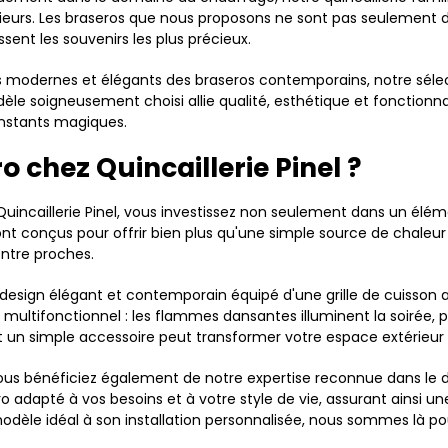
rieurs. Les braseros que nous proposons ne sont pas seulement d
sent les souvenirs les plus précieux.
gns modernes et élégants des braseros contemporains, notre sél
soigneusement choisi allie qualité, esthétique et fonctionnali
instants magiques.
o chez Quincaillerie Pinel ?
Quincaillerie Pinel, vous investissez non seulement dans un élé
ont conçus pour offrir bien plus qu'une simple source de chaleu
entre proches.
design élégant et contemporain équipé d'une grille de cuisson 
o multifonctionnel : les flammes dansantes illuminent la soiré
t un simple accessoire peut transformer votre espace extérieur 
, vous bénéficiez également de notre expertise reconnue dans le
sero adapté à vos besoins et à votre style de vie, assurant ainsi
u modèle idéal à son installation personnalisée, nous sommes l