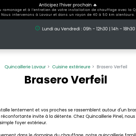
Anticipez l’hiver prochain 🔥
ramonage et à l’entretien de votre installation de chauffage avec la Qui
Nous intervenons à Lavaur et dans un rayon de 40 à 50 km alentours.
Lundi au Vendredi : 09h - 12h30 | 14h - 18h30
Quincaillerie Lavaur
Cuisine extérieure
Brasero Verfeil
Brasero Verfeil
installe lentement et vos proches se rassemblent autour d'un b
ur réconfortante invite à la détente. Chez Quincaillerie Pinel, 
imple foyer extérieur.
ment dans le domaine du chauffage, notre quincaillerie familial