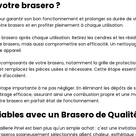
otre brasero ?
 pour garantir son bon fonctionnement et prolonger sa durée de vi
tre brasero et en profiter pleinement à chaque utilisation.
 brasero après chaque utilisation. Retirez les cendres et les rési
re brasero, mais aussi compromettre son efficacité. Un nettoya
e appareil.
s composants de votre brasero, notamment la grille de protection
remplacez les pièces usées si nécessaire. Cette étape essentiel
ue d'accident.
ape importante à ne pas négliger. En éliminant les dépôts de s
n tirage efficace, assurant ainsi une combustion propre et une mei
tre brasero en parfait état de fonctionnement.
ables avec un Brasero de Qualit
illerie Pinel est bien plus qu'un simple achat : c'est une invitati
raseros soigneusement sélectionnés allient chaleur, esthétique 