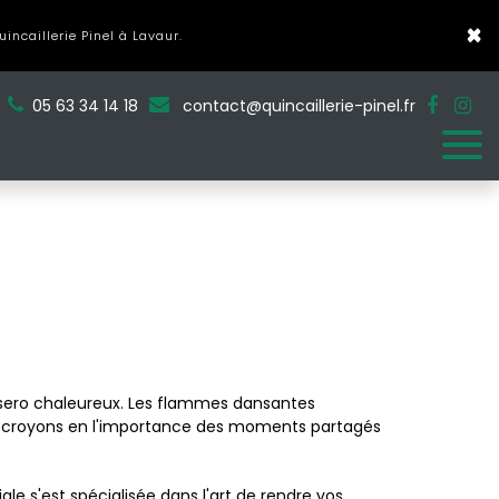
×
ncaillerie Pinel à Lavaur.
05 63 34 14 18
contact@quincaillerie-pinel.fr
rasero chaleureux. Les flammes dansantes
nous croyons en l'importance des moments partagés
e s'est spécialisée dans l'art de rendre vos