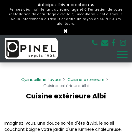
Panneau de gestion des cookies
Anticipez l’hiver prochain 🔥
Pensez dès maintenant au ramonage et à l’entretien de votre
installation de chauffage avec la Quincaillerie Pinel à Lavaur.
Nous intervenons à Lavaur et dans un rayon de 40 à 50 km
alentours.
×
Quincaillerie Lavaur
Cuisine extérieure
Cuisine extérieure Albi
Cuisine extérieure Albi
Imaginez-vous, une douce soirée d'été à Albi, le soleil
couchant baigne votre jardin d'une lumière chaleureuse.